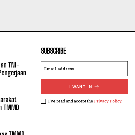
SUBSCRIBE
an TNI-
Pengerjaan
I WANT IN
yarakat
I've read and accept the
Privacy Policy
.
an TMMD
tgas TMMD