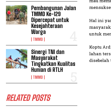
mau membe
mensukses
Pembangunan Jalan
TMMD Ke-129
Dipercepat untuk
Hal ini y
Kesejahteraan
masyaraka
Warga
untuk me
TMMD
Koptu Ard
Sinergi TNI dan
lahan ter
Masyarakat
disebelah
Tingkatkan Kualitas
Hunian di RTLH
TMMD
RELATED POSTS