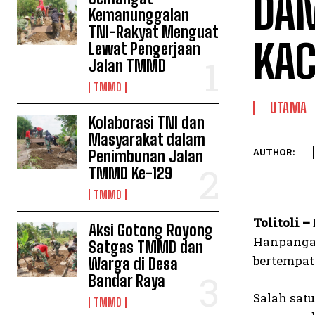
DA
Kemanunggalan
TNI-Rakyat Menguat
KAC
Lewat Pengerjaan
Jalan TMMD
TMMD
UTAMA
Kolaborasi TNI dan
Masyarakat dalam
Penimbunan Jalan
AUTHOR:
TMMD Ke-129
TMMD
Tolitoli –
Aksi Gotong Royong
Hanpangan
Satgas TMMD dan
bertempat 
Warga di Desa
Bandar Raya
Salah sat
TMMD