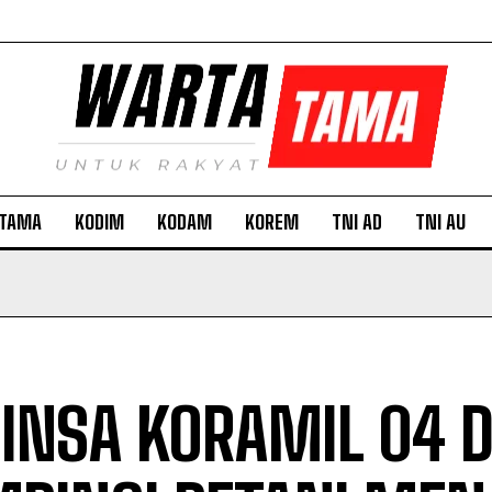
TAMA
KODIM
KODAM
KOREM
TNI AD
TNI AU
INSA KORAMIL 04 