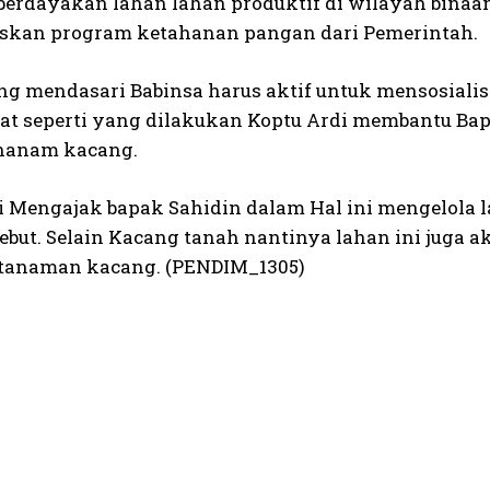
rdayakan lahan lahan produktif di wilayah binaa
kan program ketahanan pangan dari Pemerintah.
ang mendasari Babinsa harus aktif untuk mensosia
t seperti yang dilakukan Koptu Ardi membantu Ba
nanam kacang.
i Mengajak bapak Sahidin dalam Hal ini mengelola
sebut. Selain Kacang tanah nantinya lahan ini juga 
 tanaman kacang. (PENDIM_1305)