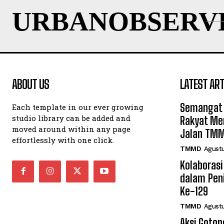
URBANOBSERV
ABOUT US
LATEST ART
Semangat 
Each template in our ever growing
studio library can be added and
Rakyat Me
moved around within any page
Jalan TM
effortlessly with one click.
TMMD
Agustu
Kolaborasi
dalam Pen
Ke-129
TMMD
Agustu
Aksi Goto