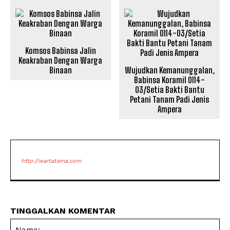
Komsos Babinsa Jalin
Keakraban Dengan Warga
Binaan
Wujudkan Kemanunggalan,
Babinsa Koramil 0114-
03/Setia Bakti Bantu
Petani Tanam Padi Jenis
Ampera
http://wartatama.com
TINGGALKAN KOMENTAR
Na