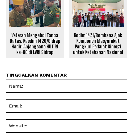
Veteran Mengabdi Tanpa
Kodim 1431/Bombana Ajak
Batas, Kasdim 1420/Sidrap
Komponen Masyarakat
Hadiri Anjangsana HUT RI
Pangkuri Perkuat Sinergi
ke-80 di LVRI Sidrap
untuk Ketahanan Nasional
TINGGALKAN KOMENTAR
Na
Ema
Web