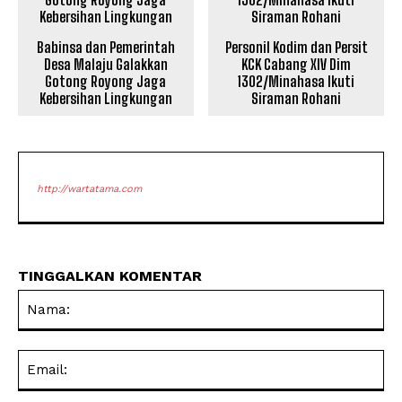
Babinsa dan Pemerintah
Personil Kodim dan Persit
Desa Malaju Galakkan
KCK Cabang XIV Dim
Gotong Royong Jaga
1302/Minahasa Ikuti
Kebersihan Lingkungan
Siraman Rohani
http://wartatama.com
TINGGALKAN KOMENTAR
Na
Ema