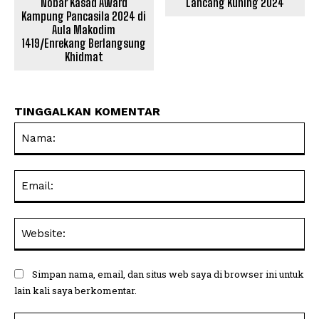
Nobar Kasad Award
Lancang Kuning 2024
Kampung Pancasila 2024 di
Aula Makodim
1419/Enrekang Berlangsung
Khidmat
TINGGALKAN KOMENTAR
Na
Ema
Web
Simpan nama, email, dan situs web saya di browser ini untuk
lain kali saya berkomentar.