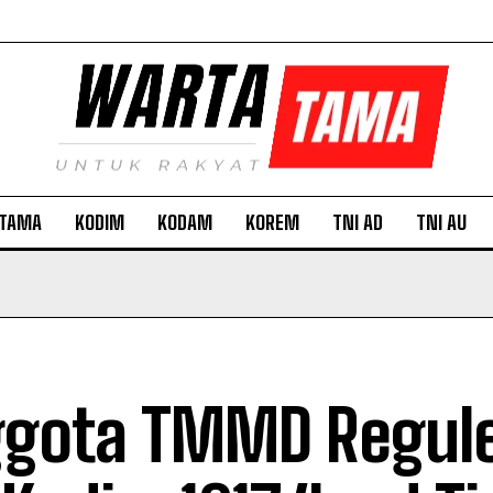
TAMA
KODIM
KODAM
KOREM
TNI AD
TNI AU
gota TMMD Regule