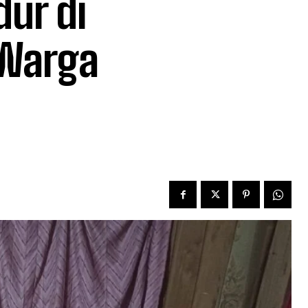
dur di
 Warga