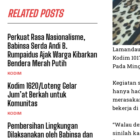
RELATED POSTS
Perkuat Rasa Nasionalisme,
Babinsa Serda Andi B.
Lamandau 
Rumpaidus Ajak Warga Kibarkan
Kodim 101
Bendera Merah Putih
Pada Ming
KODIM
Kegiatan 
Kodim 1620/Loteng Gelar
hanya had
Jum’at Berkah untuk
merasakan
Komunitas
bekerja d
KODIM
“Walau de
Pembersihan Lingkungan
sinilah k
Dilaksanakan oleh Babinsa dan