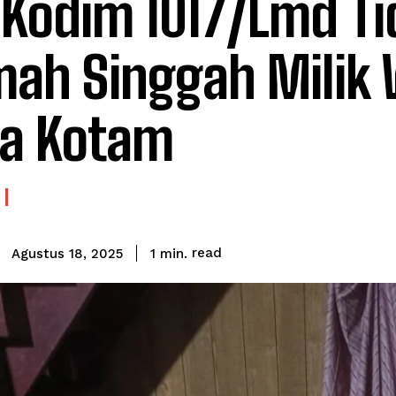
 Kodim 1017/Lmd Ti
ah Singgah Milik
a Kotam
read
1
min.
Agustus 18, 2025