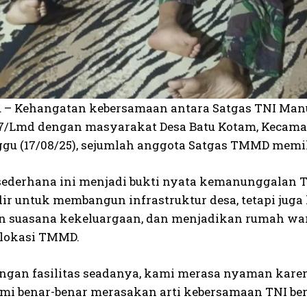
– Kehangatan kebersamaan antara Satgas TNI Man
7/Lmd dengan masyarakat Desa Batu Kotam, Kecamat
gu (17/08/25), sejumlah anggota Satgas TMMD memil
sederhana ini menjadi bukti nyata kemanunggalan TN
ir untuk membangun infrastruktur desa, tetapi jug
 suasana kekeluargaan, dan menjadikan rumah warga
i lokasi TMMD.
ngan fasilitas seadanya, kami merasa nyaman kare
ami benar-benar merasakan arti kebersamaan TNI be