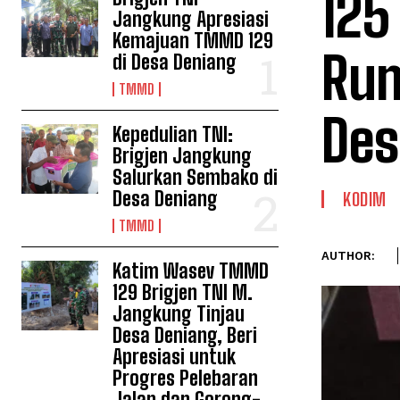
125
Jangkung Apresiasi
Kemajuan TMMD 129
Rum
di Desa Deniang
TMMD
Des
Kepedulian TNI:
Brigjen Jangkung
Salurkan Sembako di
Desa Deniang
KODIM
TMMD
AUTHOR:
Katim Wasev TMMD
129 Brigjen TNI M.
Jangkung Tinjau
Desa Deniang, Beri
Apresiasi untuk
Progres Pelebaran
Jalan dan Gorong-