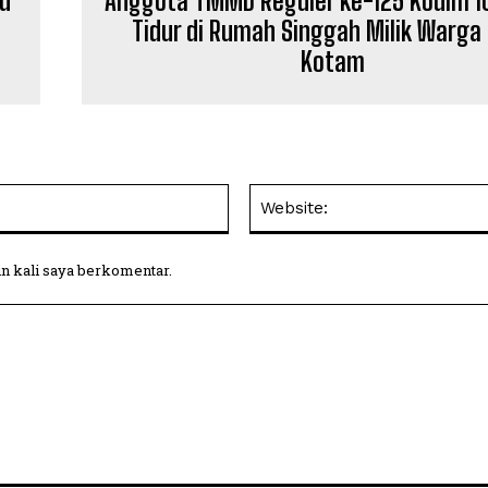
d
Anggota TMMD Reguler ke-125 Kodim 1
Tidur di Rumah Singgah Milik Warga
Kotam
Email:
in kali saya berkomentar.