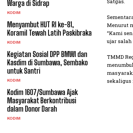
Satgas.
Warga di Sidrap
KODIM
Sementara
Menyambut HUT RI ke-81,
Menurut m
Koramil Tewah Latih Paskibraka
“Kami sen
ujar salah
KODIM
Kegiatan Sosial DPP BMWI dan
TMMD Regu
Kasdim di Sumbawa, Sembako
menumbuhk
untuk Santri
masyaraka
sekaligus
KODIM
Kodim 1607/Sumbawa Ajak
Masyarakat Berkontribusi
dalam Donor Darah
KODIM