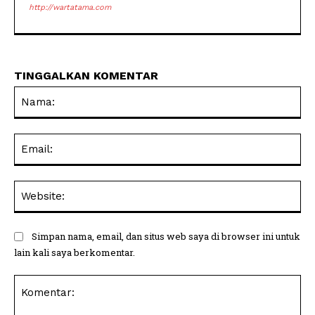
http://wartatama.com
TINGGALKAN KOMENTAR
Na
Ema
Web
Simpan nama, email, dan situs web saya di browser ini untuk
lain kali saya berkomentar.