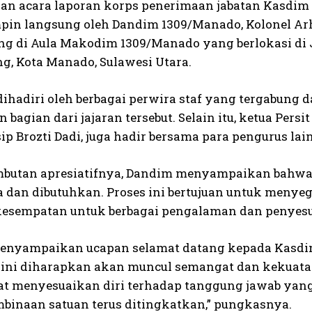
an acara laporan korps penerimaan jabatan Kasdim 
mpin langsung oleh Dandim 1309/Manado, Kolonel Arh Y
ng di Aula Makodim 1309/Manado yang berlokasi di
g, Kota Manado, Sulawesi Utara.
 dihadiri oleh berbagai perwira staf yang tergabun
bagian dari jajaran tersebut. Selain itu, ketua Pers
ip Brozti Dadi, juga hadir bersama para pengurus lai
butan apresiatifnya, Dandim menyampaikan bahwa 
a dan dibutuhkan. Proses ini bertujuan untuk menyeg
esempatan untuk berbagai pengalaman dan penyes
nyampaikan ucapan selamat datang kepada Kasdim y
s ini diharapkan akan muncul semangat dan kekuata
at menyesuaikan diri terhadap tanggung jawab yang
binaan satuan terus ditingkatkan,” pungkasnya.