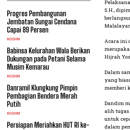
Pelaksana
S.H., dipi
Progres Pembangunan
berlangsu
Jembatan Sungai Cendana
Malalayan
Capai 89 Persen
KODIM
Acara ini
merupakan 
Babinsa Kelurahan Wala Berikan
Hijrah Yos
Dukungan pada Petani Selama
Musim Kemarau
Dalam sam
KODIM
yang bias
Danramil Klungkung Pimpin
memberi k
Pembagian Bendera Merah
Putih
Dandim me
alih tuga
KODIM
untuk cep
Persiapan Meriahkan HUT RI ke-
dalam pem