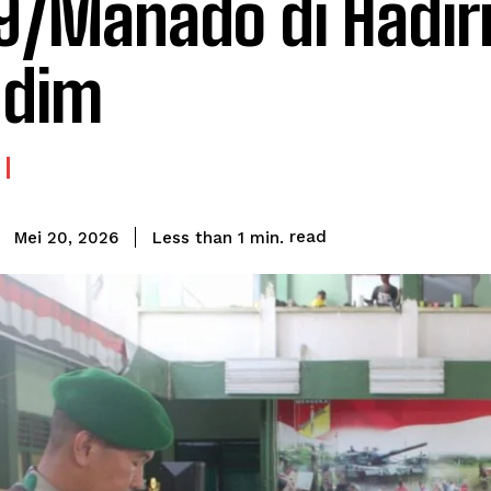
9/Manado di Hadir
ndim
read
Less than 1
min.
Mei 20, 2026