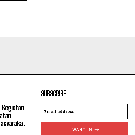
SUBSCRIBE
 Kegiatan
atan
asyarakat
I WANT IN