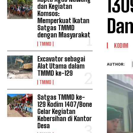
130
dan Kegiatan
Komsos:
Da
Memperkuat Ikatan
Satgas TMMD
dengan Masyarakat
TMMD
KODIM
Excavator sebagai
Alat Utama dalam
AUTHOR:
TMMD ke-129
TMMD
Satgas TMMD ke-
129 Kodim 1407/Bone
Gelar Kegiatan
Kebersihan di Kantor
Desa